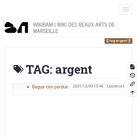
WIKIBAM | WIKI DES BEAUX-ARTS DE
MARSEILLE
Home
Vous êtes ici
tag
argent
tag:argent
TAG: argent
Bague cire perdue
2021/12/09 10:46
Laurence Merle