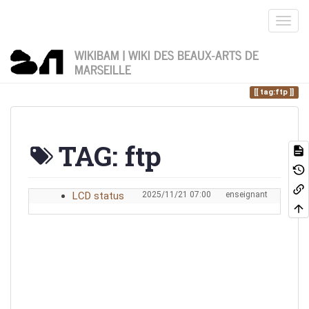
WIKIBAM | WIKI DES BEAUX-ARTS DE
MARSEILLE
Home
Vous êtes ici
tag
ftp
tag:ftp
TAG: ftp
LCD status
2025/11/21 07:00
enseignant