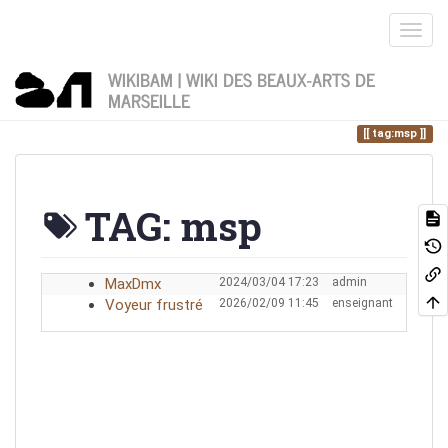
WIKIBAM | WIKI DES BEAUX-ARTS DE
MARSEILLE
Home
Vous êtes ici
tag
msp
tag:msp
TAG: msp
MaxDmx
2024/03/04 17:23
admin
Voyeur frustré
2026/02/09 11:45
enseignant