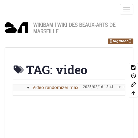
WIKIBAM | WIKI DES BEAUX-ARTS DE
MARSEILLE
Home
Vous êtes ici
tag
video
tag:video
TAG: video
Video randomizer max
2025/02/16 13:41
enseignant