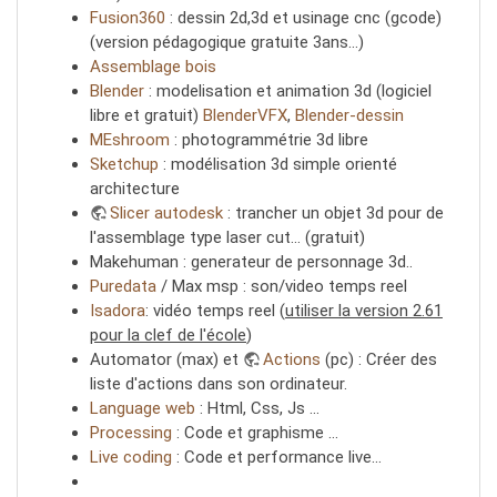
Fusion360
: dessin 2d,3d et usinage cnc (gcode)
(version pédagogique gratuite 3ans…)
Assemblage bois
Blender
: modelisation et animation 3d (logiciel
libre et gratuit)
BlenderVFX
,
Blender-dessin
MEshroom
: photogrammétrie 3d libre
Sketchup
: modélisation 3d simple orienté
architecture
Slicer autodesk
: trancher un objet 3d pour de
l'assemblage type laser cut… (gratuit)
Makehuman : generateur de personnage 3d..
Puredata
/ Max msp : son/video temps reel
Isadora
: vidéo temps reel (
utiliser la version 2.61
pour la clef de l'école
)
Automator (max) et
Actions
(pc) : Créer des
liste d'actions dans son ordinateur.
Language web
: Html, Css, Js …
Processing
: Code et graphisme …
Live coding
: Code et performance live…