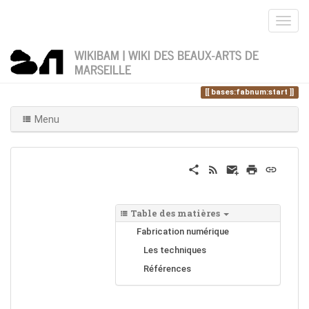
WIKIBAM | WIKI DES BEAUX-ARTS DE
MARSEILLE
Home
Vous êtes ici
bases
fabnum
bases:fabnum:start
Menu
Table des matières
Fabrication numérique
Les techniques
Références