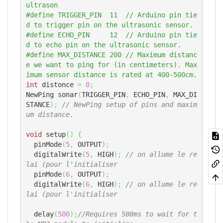
ultrason
#define TRIGGER_PIN  11  // Arduino pin tie
d to trigger pin on the ultrasonic sensor.
#define ECHO_PIN     12  // Arduino pin tie
d to echo pin on the ultrasonic sensor.
#define MAX_DISTANCE 200 // Maximum distanc
e we want to ping for (in centimeters). Max
imum sensor distance is rated at 400-500cm.
int
 distonce 
=
0
;
NewPing sonar
(
TRIGGER_PIN
,
 ECHO_PIN
,
 MAX_DI
STANCE
)
;
// NewPing setup of pins and maxim
um distance.
void
 setup
(
)
{
  pinMode
(
5
,
 OUTPUT
)
;
  digitalWrite
(
5
,
 HIGH
)
;
// on allume le re
lai (pour l'initialiser
  pinMode
(
6
,
 OUTPUT
)
;
  digitalWrite
(
6
,
 HIGH
)
;
// on allume le re
lai (pour l'initialiser
  delay
(
500
)
;
//Requires 500ms to wait for t