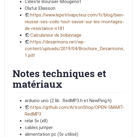
Céleste Boursier-Mougenot
Olafur Eliasson
https://www.lepetitvapoteur.com/fr/blog/bien-
reussir-ses-coils-tout-savoir-sur-les-montages-
de-resistance-n181
Calculateur de bobinnage
https://desarmons.net/wp-
content/uploads/2019/04/Brochure_Desarmons_201
1.pdf
Notes techniques et
matériaux
arduino uno (2 lib : RedMP3.h et NewPing.h)
https://github.com/ArtronShop/OPEN-SMART-
RedMP3
relai 5v (x8)
cables jumper
alimentation pc (5v utilisé)