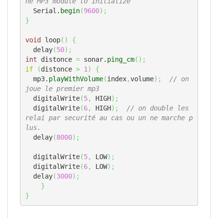
he MP3 module to initialize  
  Serial.
begin
(
9600
)
;
}
void
 loop
(
)
{
  delay
(
50
)
;
int
 distonce 
=
 sonar.
ping_cm
(
)
;
if
(
distonce 
>
1
)
{
  mp3.
playWithVolume
(
index
,
volume
)
;
// on 
joue le premier mp3
  digitalWrite
(
5
,
 HIGH
)
;
  digitalWrite
(
6
,
 HIGH
)
;
// on double les 
relai par securité au cas ou un ne marche p
lus.
  delay
(
8000
)
;
  digitalWrite
(
5
,
 LOW
)
;
  digitalWrite
(
6
,
 LOW
)
;
  delay
(
3000
)
;
}
}