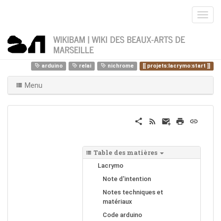
WIKIBAM | WIKI DES BEAUX-ARTS DE
MARSEILLE
Home
Vous êtes ici
projets
lacrymo
arduino
relai
nichrome
projets:lacrymo:start
Menu
Table des matières
Lacrymo
Note d'intention
Notes techniques et
matériaux
Code arduino