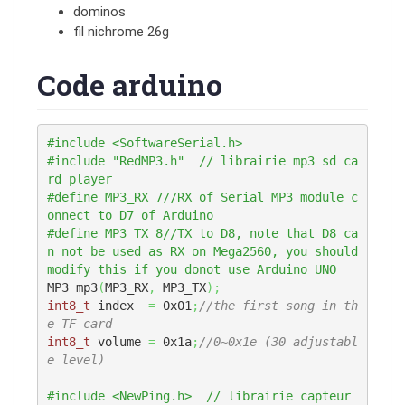
dominos
fil nichrome 26g
Code arduino
#include <SoftwareSerial.h>
#include "RedMP3.h"  // librairie mp3 sd ca
rd player 
#define MP3_RX 7//RX of Serial MP3 module c
onnect to D7 of Arduino
#define MP3_TX 8//TX to D8, note that D8 ca
n not be used as RX on Mega2560, you should 
modify this if you donot use Arduino UNO
MP3 mp3
(
MP3_RX
,
 MP3_TX
)
;
int8_t
 index  
=
0x01
;
//the first song in th
e TF card
int8_t
 volume 
=
0x1a
;
//0~0x1e (30 adjustabl
e level)
#include <NewPing.h>  // librairie capteur 