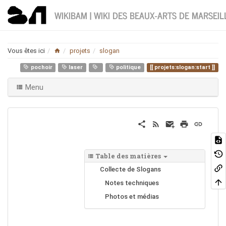
WIKIBAM | WIKI DES BEAUX-ARTS DE MARSEIL
Home
Vous êtes ici
projets
slogan
pochoir
laser
politique
projets:slogan:start
Menu
Table des matières
Collecte de Slogans
Notes techniques
Photos et médias